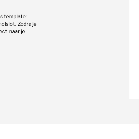
is template:
olslot. Zodra je
ect naar je