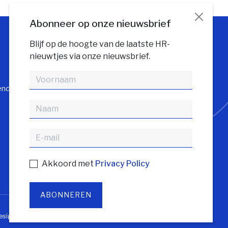
Abonneer op onze nieuwsbrief
Blijf op de hoogte van de laatste HR-
nieuwtjes via onze nieuwsbrief.
Volg HR gids
endienst
Akkoord met
Privacy Policy
ABONNEREN
sign door Zenjoy in Leuven
•
Powered by Nimbu