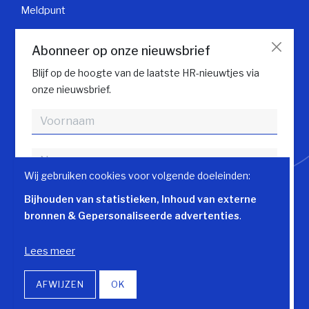
Meldpunt
Klantendienst
Abonneer op onze nieuwsbrief
Contacteer klantendienst
Blijf op de hoogte van de laatste HR-nieuwtjes via
onze nieuwsbrief.
Volg HR gids
Wij gebruiken cookies voor volgende doeleinden:
Bijhouden van statistieken, Inhoud van externe
bronnen & Gepersonaliseerde advertenties
.
Akkoord met
Privacy Policy
Lees meer
© Copyright 2026 | HR-gids • Alle rechten voorbehouden •
ABONNEREN
AFWIJZEN
OK
Privacy
Webdesign door Zenjoy in Leuven
•
Powered by Nimbu