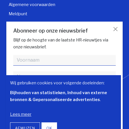
Algemene voorwaarden
Meldpunt
Klantendienst
Abonneer op onze nieuwsbrief
Contacteer klantendienst
Blijf op de hoogte van de laatste HR-nieuwtjes via
onze nieuwsbrief.
Volg HR gids
Wij gebruiken cookies voor volgende doeleinden:
Bijhouden van statistieken, Inhoud van externe
bronnen & Gepersonaliseerde advertenties
.
Akkoord met
Privacy Policy
Lees meer
© Copyright 2026 | HR-gids • Alle rechten voorbehouden •
ABONNEREN
AFWIJZEN
OK