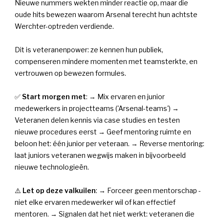
Nieuwe nummers wekten minder reactie op, maar die
oude hits bewezen waarom Arsenal terecht hun achtste
Werchter-optreden verdiende.
Dit is veteranenpower: ze kennen hun publiek,
compenseren mindere momenten met teamsterkte, en
vertrouwen op bewezen formules.
✅
Start morgen met
: → Mix ervaren en junior
medewerkers in projectteams ('Arsenal-teams') →
Veteranen delen kennis via case studies en testen
nieuwe procedures eerst → Geef mentoring ruimte en
beloon het: één junior per veteraan. → Reverse mentoring:
laat juniors veteranen wegwijs maken in bijvoorbeeld
nieuwe technologieën.
⚠️
Let op deze valkuilen
: → Forceer geen mentorschap -
niet elke ervaren medewerker wil of kan effectief
mentoren. → Signalen dat het niet werkt: veteranen die