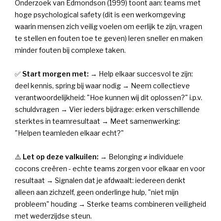
Onderzoek van Edmondson (1999) toont aan: teams met
hoge psychological safety (dit is een werkomgeving
waarin mensen zich veilig voelen om eerlijk te zijn, vragen
te stellen en fouten toe te geven) leren sneller en maken
minder fouten bij complexe taken.
✅
Start morgen met:
→ Help elkaar succesvol te zijn:
deel kennis, spring bij waar nodig → Neem collectieve
verantwoordelijkheid: "Hoe kunnen wij dit oplossen?" i.p.v.
schuldvragen → Vier ieders bijdrage: erken verschillende
sterktes in teamresultaat → Meet samenwerking:
"Helpen teamleden elkaar echt?"
⚠️
Let op deze valkuilen:
→ Belonging ≠ individuele
cocons creëren - echte teams zorgen voor elkaar en voor
resultaat → Signalen dat je afdwaalt: iedereen denkt
alleen aan zichzelf, geen onderlinge hulp, "niet mijn
probleem" houding → Sterke teams combineren veiligheid
met wederzijdse steun.