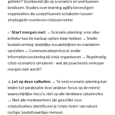
geheim? Voorbereid zijn op scenario's en snel kunnen
beslissen. Studies over learning agility bevestigen:
organisaties die soepel kunnen schakelen tussen
strategieën overleven crisissen beter.
✅
Start morgen met:
→ Scenario-planning: voor elke
kritieke functie backup-opties klaar hebben → Snelle
besluitvorming: duidelijke escalatielijnen en mandaten
opstellen → Communicatieprotocol: snelle
informatievoorziening bij crisis organiseren → Regelmatig
crisis-scenario's simuleren - wat als jouw beste verkoper
morgen ziek wordt?
⚠️
Let op deze valkuilen
: → Te veel scenario-planning kan
leiden tot paralysatie door analyse: focus op de meest
waarschijnlijke risico's, niet op alle denkbare catastrofes
→ Niet alle medewerkers zijn geschikt voor
crisissituaties: identificeer je 'crisis-team' van nature
rustige, besluitvaardige mensen