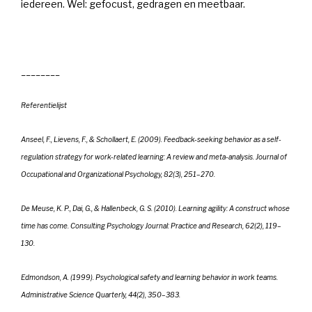
iedereen. Wel: gefocust, gedragen en meetbaar.
________
Referentielijst
Anseel, F., Lievens, F., & Schollaert, E. (2009). Feedback-seeking behavior as a self-
regulation strategy for work-related learning: A review and meta-analysis. Journal of
Occupational and Organizational Psychology, 82(3), 251–270.
De Meuse, K. P., Dai, G., & Hallenbeck, G. S. (2010). Learning agility: A construct whose
time has come. Consulting Psychology Journal: Practice and Research, 62(2), 119–
130.
Edmondson, A. (1999). Psychological safety and learning behavior in work teams.
Administrative Science Quarterly, 44(2), 350–383.