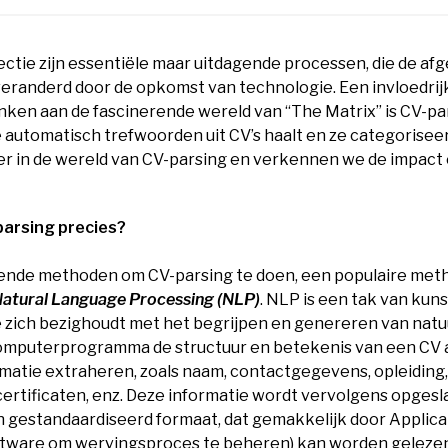
ctie zijn essentiële maar uitdagende processen, die de af
 veranderd door de opkomst van technologie. Een invloedri
nken aan de fascinerende wereld van “The Matrix” is CV-pa
 automatisch trefwoorden uit CV’s haalt en ze categoriseer
er in de wereld van CV-parsing en verkennen we de impact
parsing precies?
illende methoden om CV-parsing te doen, een populaire met
atural Language Processing (NLP
)
. NLP is een tak van kun
ie zich bezighoudt met het begrijpen en genereren van natuu
mputerprogramma de structuur en betekenis van een CV 
rmatie extraheren, zoals naam, contactgegevens, opleiding
ertificaten, enz. Deze informatie wordt vervolgens opgesl
n gestandaardiseerd formaat, dat gemakkelijk door Applic
tware om wervingsproces te beheren) kan worden gelezen