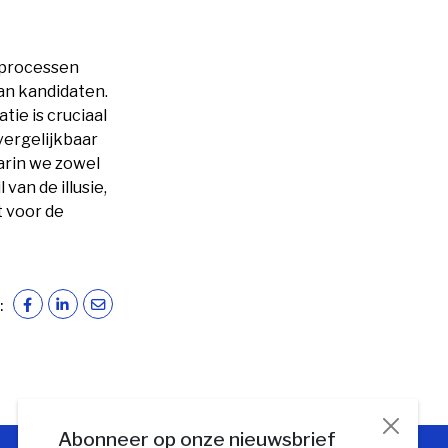
gsprocessen
an kandidaten.
tie is cruciaal
vergelijkbaar
aarin we zowel
van de illusie,
 voor de
:
Abonneer op onze nieuwsbrief