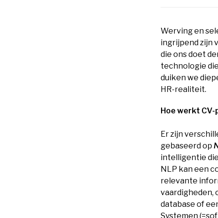
Werving en sele
ingrijpend zijn
die ons doet de
technologie die
duiken we diep
HR-realiteit.
Hoe werkt CV-
Er zijn versch
gebaseerd op
N
intelligentie d
NLP kan een co
relevante info
vaardigheden, c
database of ee
Systemen (=sof