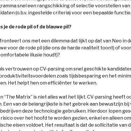
gramma snel een rangschikking of selectie voorstellen van
daten (o.b.v. ingestelde criteria) voor een bepaalde functie
s je de rode pil of de blauwe pil?
ronteert ons met een dilemma dat lijkt op dat van Neo in d
we voor de rode pil (die ons de harde realiteit toont) of voo
comfortabele illusie houdt)?
ls vertrouwen op CV-parsing om snel geschikte kandidaten
produktiviteitsvoordelen zoals tijdsbesparing en het mini
en. Het helpt hen om efficiënter te werken.
n “The Matrix” is niet alles wat het lijkt. CV-parsing heeft o
Een van de belangrijkste is het gebrek aan bewustzijn bij 
 bedrijven deze technologie gebruiken. Hierdoor lopen ge
risico over het hoofd te worden gezien, enkel en alleen o
sche eisen voldoet. Het resultaat is dat de sollicitatie van