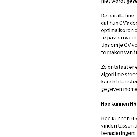
niet wordt gese
De parallel me
dat hun CV’s do
optimaliseren o
te passen wann
tips om je CV v
te maken van t
Zo ontstaat er 
algoritme steed
kandidaten ste
gegeven moment 
Hoe kunnen HR-
Hoe kunnen HR-
vinden tussen 
benaderingen: