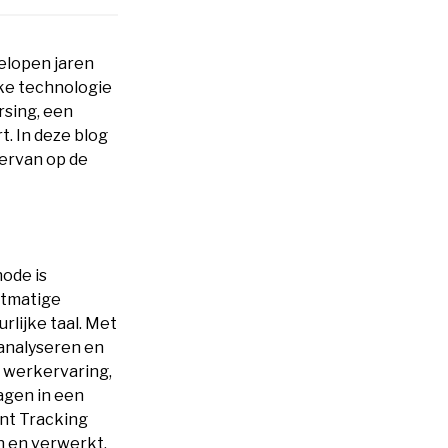
gelopen jaren
jke technologie
rsing, een
t. In deze blog
 ervan op de
hode is
stmatige
rlijke taal. Met
analyseren en
, werkervaring,
agen in een
ant Tracking
 en verwerkt.