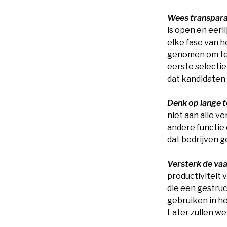
Wees transpara
is open en eer
elke fase van h
genomen om te 
eerste selectie
dat kandidaten
Denk op lange t
niet aan alle v
andere functie 
dat bedrijven 
Versterk de va
productiviteit
die een gestru
gebruiken in he
Later zullen we