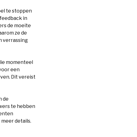
el te stoppen
 feedback in
mers de moeite
waarom ze de
n verrassing
 die momenteel
 voor een
en. Dit vereist
n de
ewers te hebben
menten
 meer details.