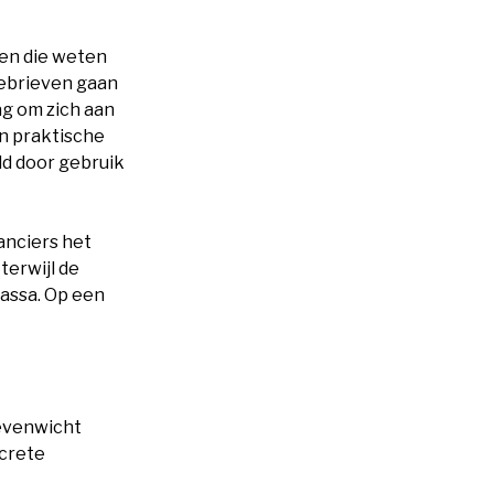
ten die weten
iebrieven gaan
ag om zich aan
n praktische
eld door gebruik
anciers het
terwijl de
assa. Op een
 evenwicht
ncrete