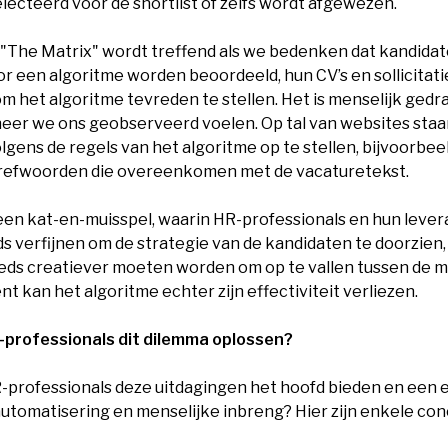
lecteerd voor de shortlist of zelfs wordt afgewezen.
t "The Matrix" wordt treffend als we bedenken dat kandida
or een algoritme worden beoordeeld, hun CV’s en sollicitat
m het algoritme tevreden te stellen. Het is menselijk gedr
eer we ons geobserveerd voelen. Op tal van websites staa
olgens de regels van het algoritme op te stellen, bijvoorbe
refwoorden die overeenkomen met de vacaturetekst.
een kat-en-muisspel, waarin HR-professionals en hun lever
s verfijnen om de strategie van de kandidaten te doorzien, 
eds creatiever moeten worden om op te vallen tussen de m
kan het algoritme echter zijn effectiviteit verliezen.
professionals dit dilemma oplossen?
professionals deze uitdagingen het hoofd bieden en een
automatisering en menselijke inbreng? Hier zijn enkele co