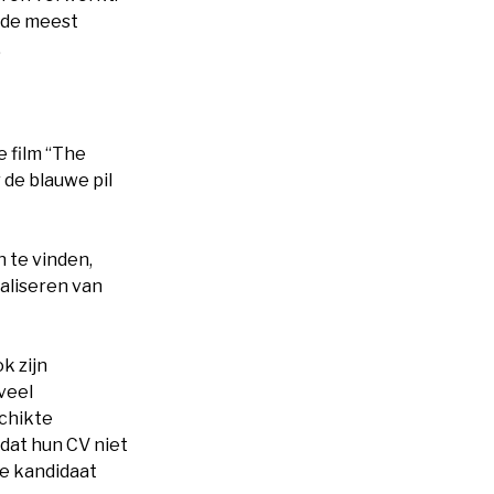
 de meest
.
e film “The
r de blauwe pil
 te vinden,
maliseren van
ok zijn
veel
schikte
mdat hun CV niet
 de kandidaat