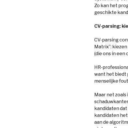
Zo kan het pro
geschikte kandi
CV-parsing: kie
CV-parsing conf
Matrix”: kiezen 
(die ons in een 
HR-professiona
want het biedt 
menselijke fout
Maar net zoals i
schaduwkanten. 
kandidaten dat
kandidaten het 
aan de algoritmi