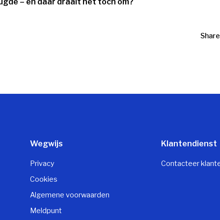
gde – en daar draait het toch om?
Share
Wegwijs
Klantendienst
Privacy
Contacteer klant
Cookies
Algemene voorwaarden
Meldpunt