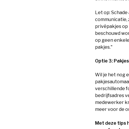
Let op: Schade
communicatie, 
privépakjes op 
beschouwd wor
op geen enkele 
pakjes."
Optie 3: Pakj
Wil je het nog
pakjesautomaat
verschillende f
bedrijfsadres 
medewerker kri
meer voor de o
Met deze tips 