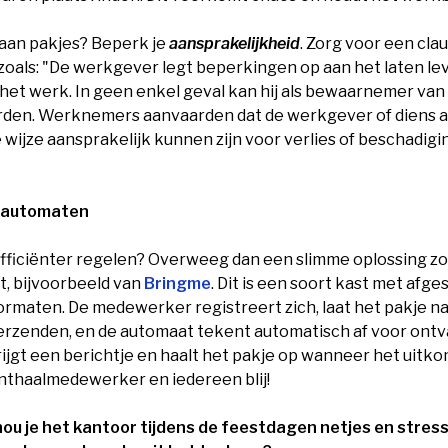
 aan pakjes? Beperk je
aansprakelijkheid
. Zorg voor een clau
zoals: "De werkgever legt beperkingen op aan het laten le
het werk. In geen enkel geval kan hij als bewaarnemer van
den. Werknemers aanvaarden dat de werkgever of diens 
wijze aansprakelijk kunnen zijn voor verlies of beschadigi
esautomaten
 efficiënter regelen? Overweeg dan een slimme oplossing zo
, bijvoorbeeld van
Bringme
. Dit is een soort kast met afge
ormaten. De medewerker registreert zich, laat het pakje n
verzenden, en de automaat tekent automatisch af voor ontv
jgt een berichtje en haalt het pakje op wanneer het uitk
nthaalmedewerker en iedereen blij!
hou je het kantoor tijdens de feestdagen netjes en stressv