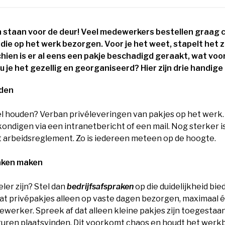
staan voor de deur! Veel medewerkers bestellen graag 
 die op het werk bezorgen. Voor je het weet, stapelt het zi
chien is er al eens een pakje beschadigd geraakt, wat vo
 je het gezellig en georganiseerd? Hier zijn drie handige
eden
el houden? Verban privéleveringen van pakjes op het werk. 
ndigen via een intranetbericht of een mail. Nog sterker i
t arbeidsreglement. Zo is iedereen meteen op de hoogte.
raken maken
eler zijn? Stel dan
bedrijfsafspraken
op die duidelijkheid bie
aat privépakjes alleen op vaste dagen bezorgen, maximaal 
werker. Spreek af dat alleen kleine pakjes zijn toegestaa
uren plaatsvinden. Dit voorkomt chaos en houdt het werkb