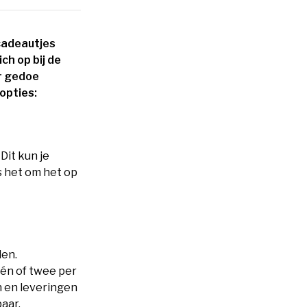
cadeautjes
ch op bij de
or gedoe
 opties:
Dit kun je
s het om het op
den.
één of twee per
n en leveringen
aar.