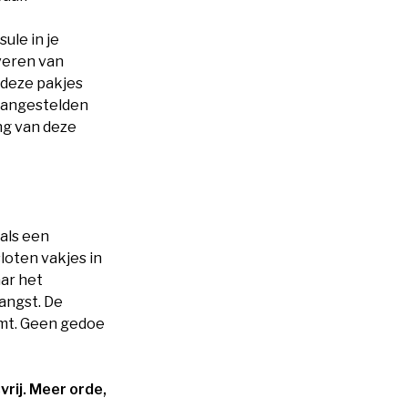
sule in je
veren van
 deze pakjes
aangestelden
ng van deze
als een
sloten vakjes in
aar het
angst. De
omt. Geen gedoe
rij. Meer orde,