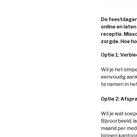
De feestdagen 
online en laten
receptie. Miss
zorgde. Hoe hou
Optie 1: Verbi
Wil je het simp
eenvoudig aanko
te nemen in he
Optie 2: Afsp
Wil je wat soep
Bijvoorbeeld: l
maand per mede
binnen kantoor